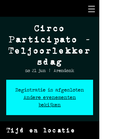
Circo
Participato -
Teljoorlekker
sdag
zo 21 jun
  |  
Arendonk
Registratie is afgesloten
Andere evenementen
bekijken
Tijd en locatie