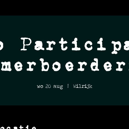
o Particip
omerboerder
wo 20 aug
  |  
Wilrijk
ocatie