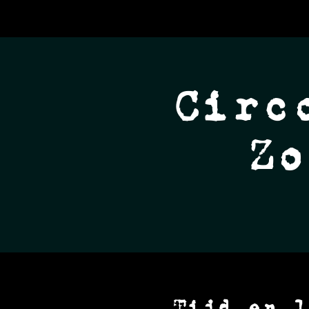
Circ
Z
Tijd en l