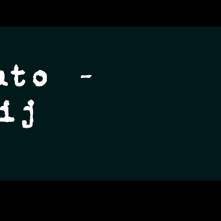
ato -
ij