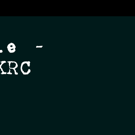
ie -
KRC