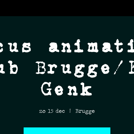
cus animat
ub Brugge/
Genk
zo 15 dec
  |  
Brugge