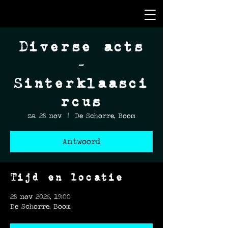
Diverse acts
-
Sinterklaasci
rcus
za 28 nov
  |  
De Schorre, Boom
Antwoord
Tijd en locatie
28 nov 2026, 19:00
De Schorre, Boom