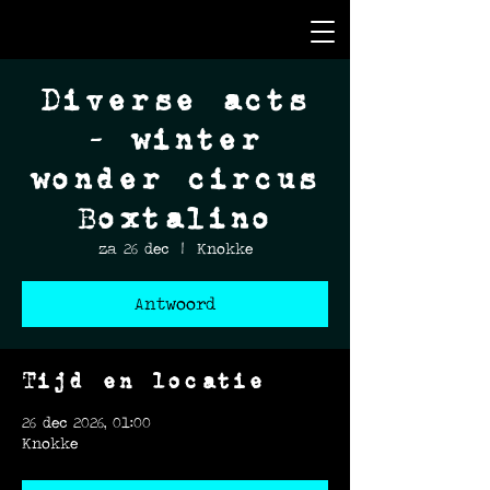
Diverse acts
- winter
wonder circus
Boxtalino
za 26 dec
  |  
Knokke
Antwoord
Tijd en locatie
26 dec 2026, 01:00
Knokke