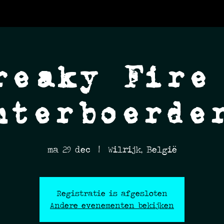
reaky Fire
nterboerde
ma 29 dec
  |  
Wilrijk, België
Registratie is afgesloten
Andere evenementen bekijken